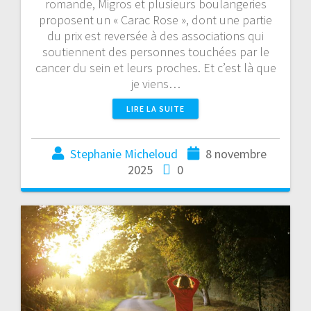
romande, Migros et plusieurs boulangeries
proposent un « Carac Rose », dont une partie
du prix est reversée à des associations qui
soutiennent des personnes touchées par le
cancer du sein et leurs proches. Et c’est là que
je viens…
LIRE LA SUITE
Stephanie Micheloud
8 novembre
2025
0